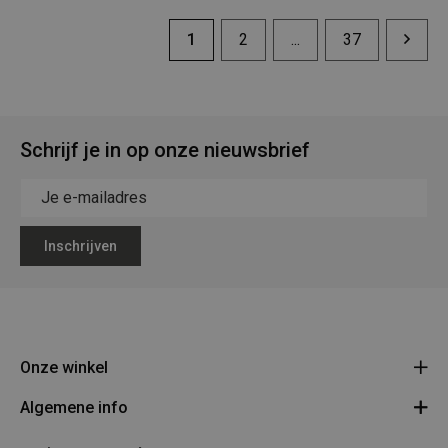
1
2
...
37
Schrijf je in op onze nieuwsbrief
Inschrijven
Onze winkel
Algemene info
Legerstock Teunissen
Klein Bien 8 - 3930 Hamont-Achel