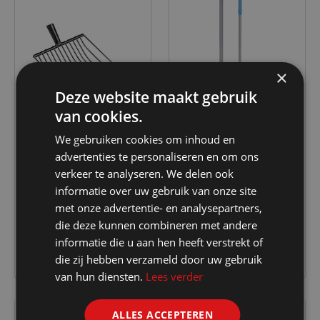
×
Deze website maakt gebruik
van cookies.
We gebruiken cookies om inhoud en
advertenties te personaliseren en om ons
KERBL
KERBL
verkeer te analyseren. We delen ook
Aardappel-draadvork
Mistboy
informatie over uw gebruik van onze site
m. steelklem
Koningsblauw 75cm
met onze advertentie- en analysepartners,
compleet
€ 65.20
€ 24.25
die deze kunnen combineren met andere
informatie die u aan hen heeft verstrekt of
die zij hebben verzameld door uw gebruik
van hun diensten.
Lees verder
ALLES ACCEPTEREN