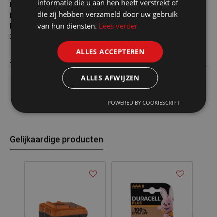
informatie die u aan hen heeft verstrekt of
DL 1220
die zij hebben verzameld door uw gebruik
Diameter 12.5mm
van hun diensten.
Lees verder
Dikte 2.0mm
3V
ALLES ACCEPTEREN
Specificaties
ALLES AFWIJZEN
Past in enveloppe voor verzending
Pastinenveloppe
POWERED BY COOKIESCRIPT
Gelijkaardige producten