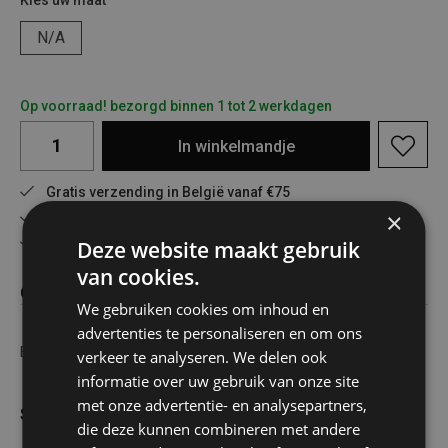
Kies uw maat
N/A
Op voorraad! bezorgd binnen 1 tot 2 werkdagen
In
winkelmandje
Gratis verzending in België vanaf €75
×
Veilig online betalen
Advies op maat
Deze website maakt gebruik
van cookies.
Omschrijving
We gebruiken cookies om inhoud en
advertenties te personaliseren en om ons
Batt Div Gebr 3V
verkeer te analyseren. We delen ook
informatie over uw gebruik van onze site
met onze advertentie- en analysepartners,
Specificaties
die deze kunnen combineren met andere