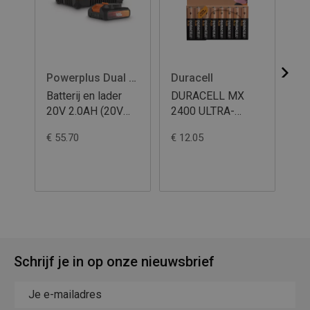
Powerplus Dual Power
Duracell
Du
Batterij en lader
DURACELL MX
DU
20V 2.0AH (20V
2400 ULTRA-
15
tools)
POWER AAA _
PO
€ 55.70
€ 12.05
€ 1
BLx8
Schrijf je in op onze nieuwsbrief