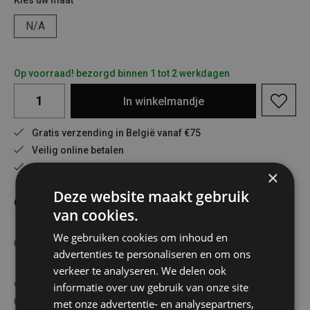
Kies uw maat
N/A
Op voorraad! bezorgd binnen 1 tot 2 werkdagen
In
winkelmandje
Gratis verzending in België vanaf €75
Veilig online betalen
Advies op maat
×
Deze website maakt gebruik
Omschrijving
van cookies.
We gebruiken cookies om inhoud en
Colgate tandenborstel ZigZag
advertenties te personaliseren en om ons
verkeer te analyseren. We delen ook
informatie over uw gebruik van onze site
Verzorg uw hele mond en krijg een diepe reiniging met de
Colgate Zig Zag tandenborstel. De handtandenborstel heeft
met onze advertentie- en analysepartners,