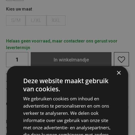
Kies uw maat
S/M
L/XL
XXL
Helaas geen voorraad, maar contacteer ons gerust voor
levertermijn
In
winkelmandje
×
Gratis verzending in België vanaf €75
Deze website maakt gebruik
Veilig online betalen
van cookies.
Advies op maat
We gebruiken cookies om inhoud en
Omschrijving
advertenties te personaliseren en om ons
verkeer te analyseren. We delen ook
informatie over uw gebruik van onze site
Ben jij graag buiten? Vertrouw dan op je Heatkeepers. Deze
met onze advertentie- en analysepartners,
thermo isolerende techno handschoenen (TOG waarde 2.8)
die deze kunnen combineren met andere