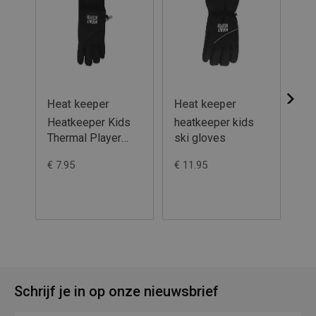
Heat keeper
Heat keeper
He
Heatkeeper Kids
heatkeeper kids
Ki
Thermal Player
ski gloves
pl
Gloves
ha
€ 7.95
€ 11.95
€ 4
Schrijf je in op onze nieuwsbrief