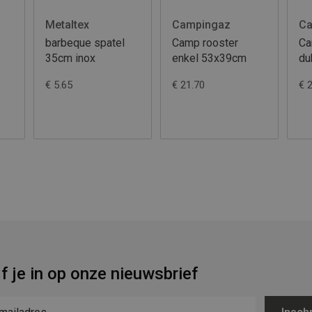
Metaltex
Campingaz
Ca
barbeque spatel
Camp rooster
Ca
35cm inox
enkel 53x39cm
du
€ 5.65
€ 21.70
€ 
jf je in op onze nieuwsbrief