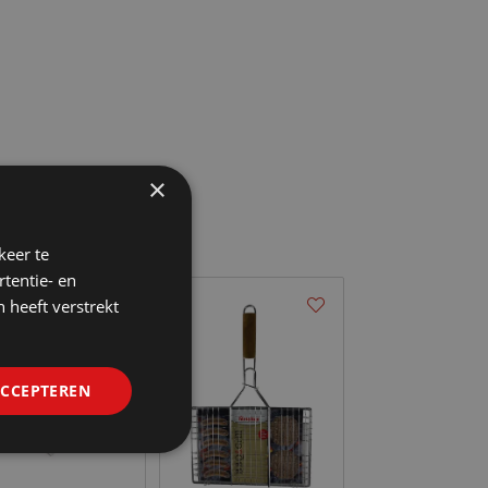
×
keer te
tentie- en
 heeft verstrekt
ACCEPTEREN