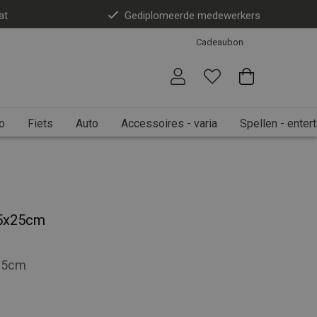
at
Gediplomeerde medewerkers
Cadeaubon
o
Fiets
Auto
Accessoires - varia
Spellen - enter
35x25cm
x25cm