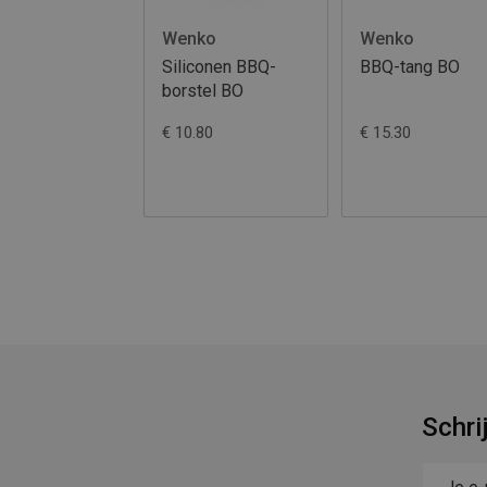
Wenko
Wenko
Siliconen BBQ-
BBQ-tang BO
borstel BO
€ 10.80
€ 15.30
Schri