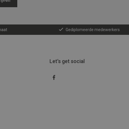
ijven
maat
Gediplomeerde medewerkers
Let's get social