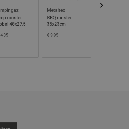
mpingaz
Metaltex
Campingaz
mp rooster
BBQ rooster
Camp rooster
bbel 48x27.5
35x23cm
enkel 53x39c
24.35
€ 9.95
€ 25.25