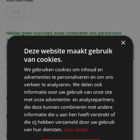
Kies uw maat
N/A
Helaas geen voorraad, maar contacteer ons gerust voor
×
levertermijn
Deze website maakt gebruik
In
winkelmandje
van cookies.
Gratis verzending in België vanaf €75
We gebruiken cookies om inhoud en
Veilig online betalen
advertenties te personaliseren en om ons
Advies op maat
verkeer te analyseren. We delen ook
informatie over uw gebruik van onze site
Omschrijving
met onze advertentie- en analysepartners,
die deze kunnen combineren met andere
informatie die u aan hen heeft verstrekt of
BCOOK braadrooster rond 50cm
die zij hebben verzameld door uw gebruik
van hun diensten.
Lees verder
Dit braadrooster van Barbecook heeft een diameter van 50cm.