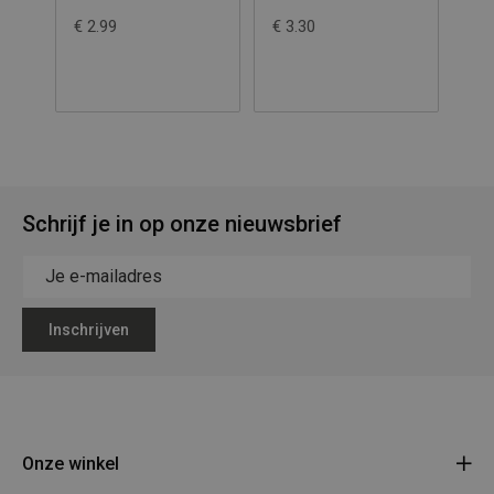
11cm/50st
€ 2.99
€ 3.30
€ 3
Schrijf je in op onze nieuwsbrief
Inschrijven
Onze winkel