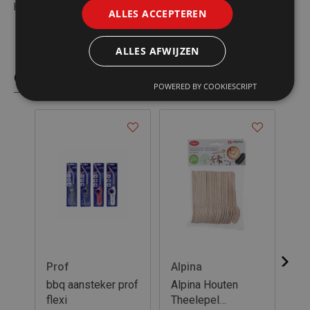
Het rooster is eenvoudig te reinigen.
ALLES ACCEPTEREN
ALLES AFWIJZEN
Gelijkaardige producten
POWERED BY COOKIESCRIPT
Prof
Alpina
Al
bbq aansteker prof
Alpina Houten
Al
flexi
Theelepel
16