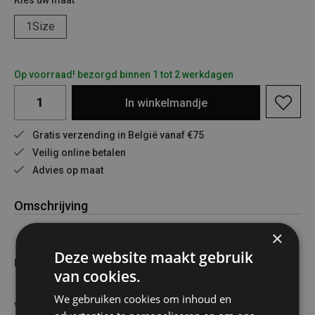
Kies uw maat
1Size
Op voorraad! bezorgd binnen 1 tot 2 werkdagen
In
winkelmandje
Gratis verzending in België vanaf €75
Veilig online betalen
Advies op maat
Omschrijving
×
🔥
Brandpasta 3 x 100ml – Compact, Krachtig en
Deze website maakt gebruik
Betrouwbaar! 🔥
van cookies.
We gebruiken cookies om inhoud en
Voor iedereen die van avonturen in de buitenlucht houdt of