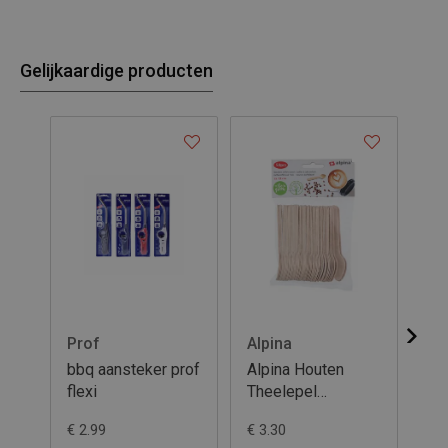
Gelijkaardige producten
Prof
Alpina
Al
bbq aansteker prof
Alpina Houten
Al
flexi
Theelepel
16
11cm/50st
€ 2.99
€ 3.30
€ 3