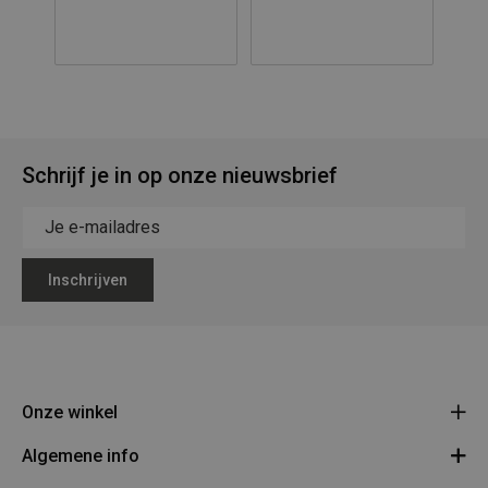
Schrijf je in op onze nieuwsbrief
Inschrijven
Onze winkel
Algemene info
Legerstock Teunissen
Klein Bien 8 - 3930 Hamont-Achel