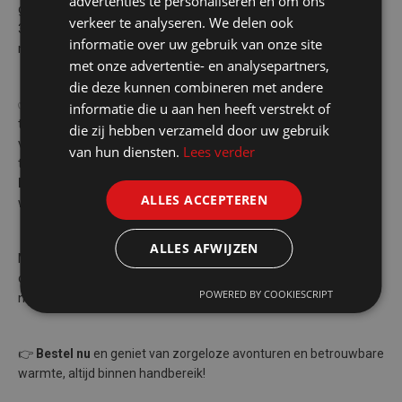
advertenties te personaliseren en om ons
gewoon goed voorbereid wil zijn, presenteren wij de Brandpasta
verkeer te analyseren. We delen ook
3 x 100ml! Deze set is ideaal voor kampeerders, wandelaars en
informatie over uw gebruik van onze site
noodsituaties.
met onze advertentie- en analysepartners,
die deze kunnen combineren met andere
✅
Gemakkelijk in Gebruik
: De 100ml tubes zijn eenvoudig aan
informatie die u aan hen heeft verstrekt of
te steken en branden stabiel zonder rook of gevaarlijke
die zij hebben verzameld door uw gebruik
vlammen. ✅
Compact en Draagbaar
: Perfect formaat om mee
van hun diensten.
Lees verder
te nemen in je rugzak, auto of noodpakket. ✅
Veelzijdig en
Duurzaam
: Ideaal voor koken, verwarmen of als betrouwbare
ALLES ACCEPTEREN
warmtebron bij onverwachte situaties.
ALLES AFWIJZEN
Met onze Brandpasta 3 x 100ml ben je altijd voorbereid, waar je
ook gaat. De set biedt je de flexibiliteit en betrouwbaarheid die je
POWERED BY COOKIESCRIPT
nodig hebt, zonder extra gewicht of volume.
👉
Bestel nu
en geniet van zorgeloze avonturen en betrouwbare
warmte, altijd binnen handbereik!